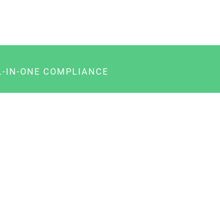
L-IN-ONE COMPLIANCE
gency-Paket für Agenturen
usiness-Paket für Unternehmer