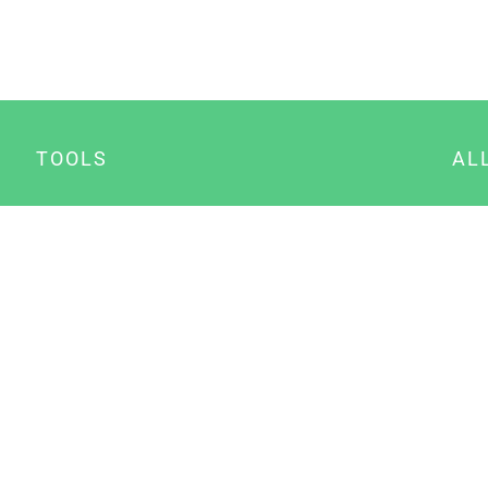
TOOLS
AL
Datenschutz Generator
A
Impressum Generator
B
Datenschutz Manager
Consent Manager
Content Marketing Manager
NewsAI WordPress Plugin