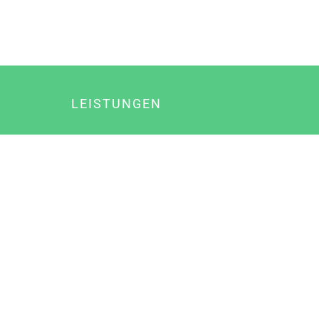
LEISTUNGEN
Online Marketing
Content Marketing
Content Marketing Abos
Content Marketing für Ärzte
Suchmaschinenoptimierung
Social Media Marketing