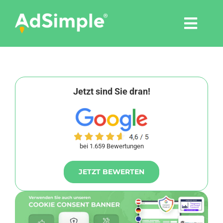
Skip
to
Togg
content
Navi
Leistungen
Tools
Jetzt sind Sie dran!
Pressemitteilungen
bei 1.659 Bewertungen
Shop
JETZT BEWERTEN
Agentur
Blog