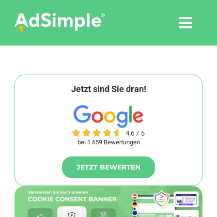
Skip
to
Togg
content
Navi
Leistungen
Tools
Jetzt sind Sie dran!
Pressemitteilungen
bei 1.659 Bewertungen
Shop
JETZT BEWERTEN
Agentur
Blog