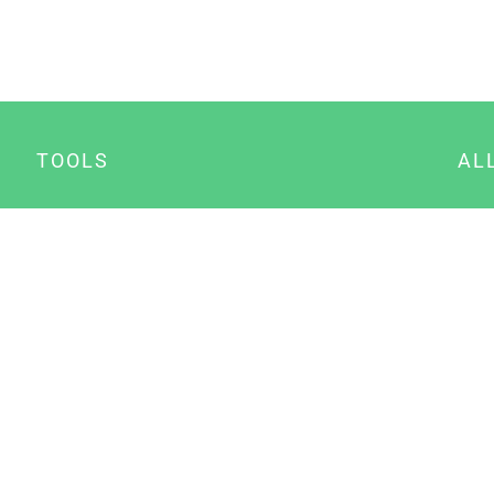
TOOLS
AL
Datenschutz Generator
A
Impressum Generator
B
Datenschutz Manager
Consent Manager
Content Marketing Manager
NewsAI WordPress Plugin