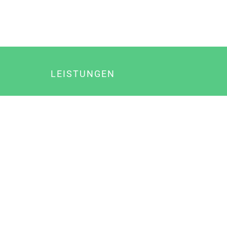
LEISTUNGEN
Online Marketing
Content Marketing
Content Marketing Abos
Content Marketing für Ärzte
Suchmaschinenoptimierung
Social Media Marketing