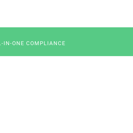
L-IN-ONE COMPLIANCE
gency-Paket für Agenturen
usiness-Paket für Unternehmer