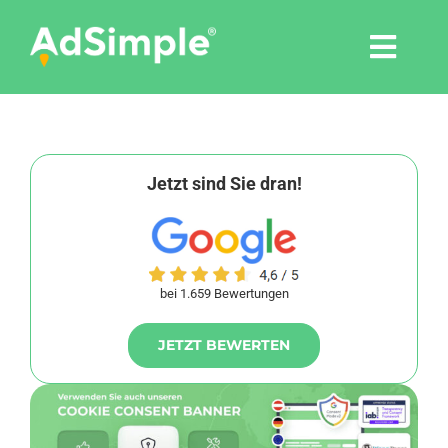
Skip
to
Togg
content
Navi
Leistungen
Tools
Jetzt sind Sie dran!
Pressemitteilungen
bei 1.659 Bewertungen
Shop
JETZT BEWERTEN
Agentur
Blog