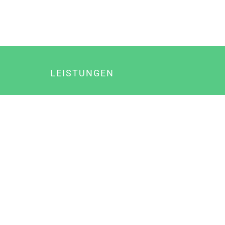
LEISTUNGEN
Online Marketing
Content Marketing
Content Marketing Abos
Content Marketing für Ärzte
Suchmaschinenoptimierung
Social Media Marketing