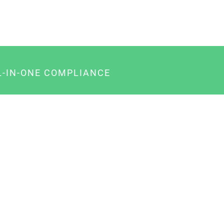
L-IN-ONE COMPLIANCE
gency-Paket für Agenturen
usiness-Paket für Unternehmer