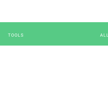
TOOLS
AL
Datenschutz Generator
A
Impressum Generator
B
Datenschutz Manager
Consent Manager
Content Marketing Manager
NewsAI WordPress Plugin