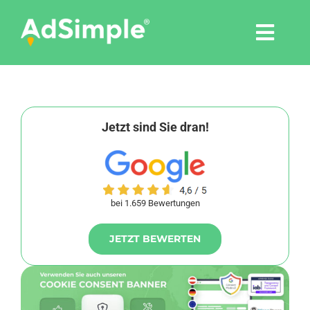
Skip
to
Togg
content
Navi
Leistungen
Tools
Jetzt sind Sie dran!
Pressemitteilungen
bei 1.659 Bewertungen
Shop
JETZT BEWERTEN
Agentur
Blog