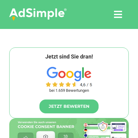
Skip
to
Togg
content
Navi
Leistungen
Tools
Jetzt sind Sie dran!
Pressemitteilungen
bei 1.659 Bewertungen
Shop
JETZT BEWERTEN
Agentur
Blog