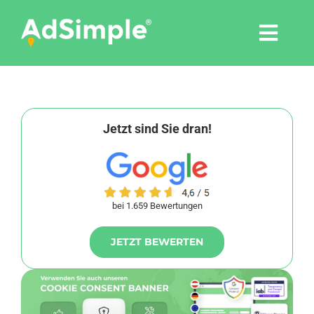
Skip
to
Togg
content
Navi
Leistungen
Tools
Jetzt sind Sie dran!
Pressemitteilungen
bei 1.659 Bewertungen
Shop
JETZT BEWERTEN
Agentur
Blog