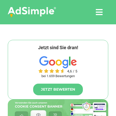
Skip
to
Togg
content
Navi
Leistungen
Tools
Jetzt sind Sie dran!
Pressemitteilungen
bei 1.659 Bewertungen
Shop
JETZT BEWERTEN
Agentur
Blog