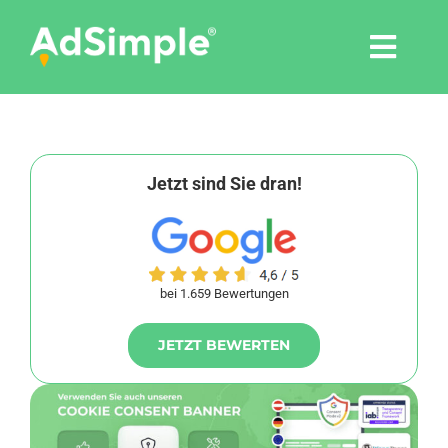
Skip
to
Togg
content
Navi
Leistungen
Tools
Jetzt sind Sie dran!
Pressemitteilungen
bei 1.659 Bewertungen
Shop
JETZT BEWERTEN
Agentur
Blog