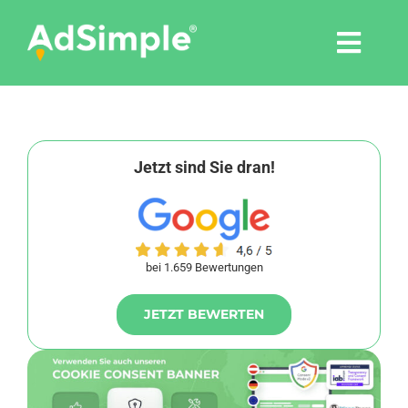
Skip
to
Togg
content
Navi
Leistungen
Tools
Jetzt sind Sie dran!
Pressemitteilungen
bei 1.659 Bewertungen
Shop
JETZT BEWERTEN
Agentur
Blog