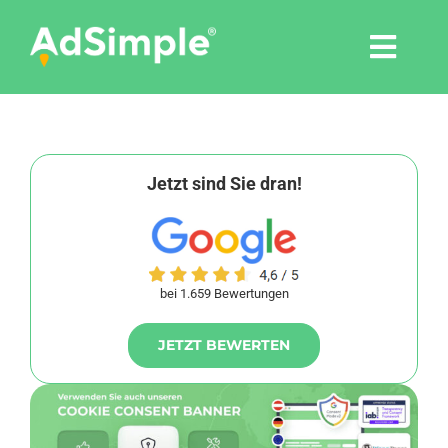
Skip
to
Togg
content
Navi
Leistungen
Tools
Jetzt sind Sie dran!
Pressemitteilungen
bei 1.659 Bewertungen
Shop
JETZT BEWERTEN
Agentur
Blog