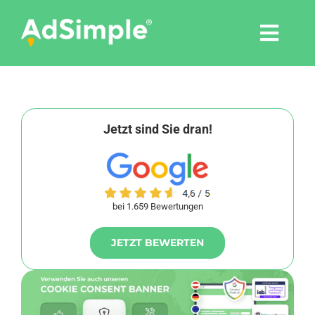
Skip
to
Togg
content
Navi
Leistungen
Tools
Jetzt sind Sie dran!
Pressemitteilungen
bei 1.659 Bewertungen
Shop
JETZT BEWERTEN
Agentur
Blog