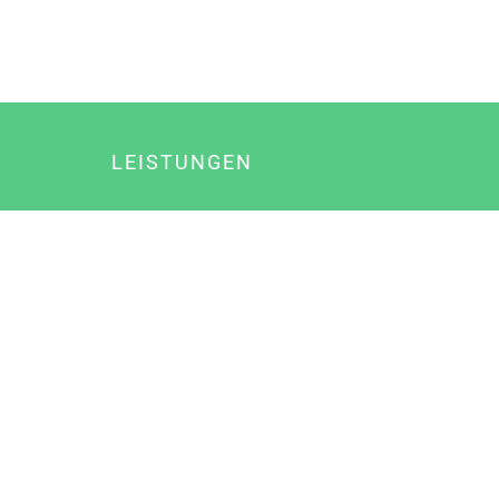
LEISTUNGEN
Online Marketing
Content Marketing
Content Marketing Abos
Content Marketing für Ärzte
Suchmaschinenoptimierung
Social Media Marketing