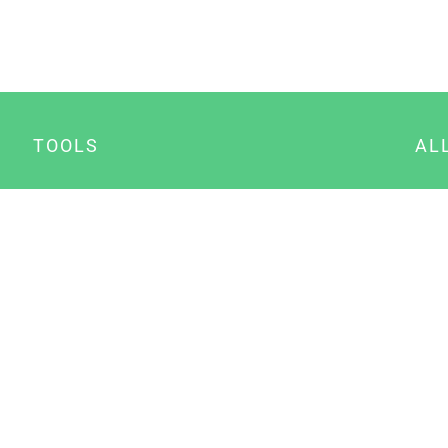
TOOLS
AL
Datenschutz Generator
A
Impressum Generator
B
Datenschutz Manager
Consent Manager
Content Marketing Manager
NewsAI WordPress Plugin