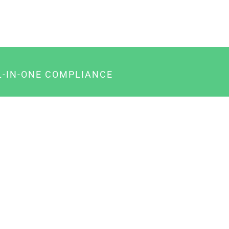
L-IN-ONE COMPLIANCE
gency-Paket für Agenturen
usiness-Paket für Unternehmer