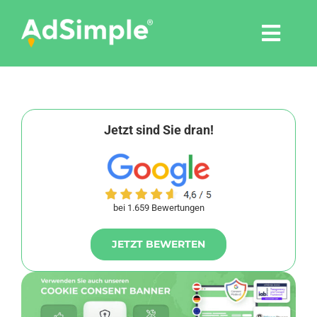
Skip
to
Togg
content
Navi
Leistungen
Tools
Jetzt sind Sie dran!
Pressemitteilungen
bei 1.659 Bewertungen
Shop
JETZT BEWERTEN
Agentur
Blog