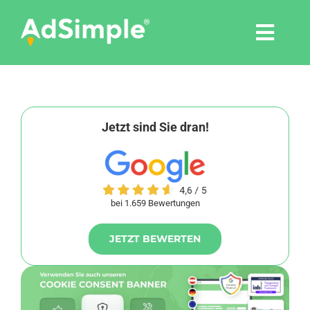
Skip
to
Togg
content
Navi
Leistungen
Tools
Jetzt sind Sie dran!
Pressemitteilungen
bei 1.659 Bewertungen
Shop
JETZT BEWERTEN
Agentur
Blog