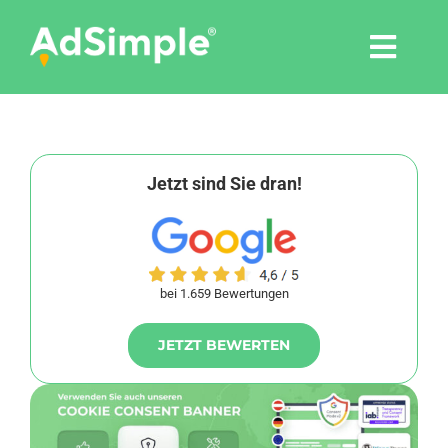
Skip
to
Togg
content
Navi
Leistungen
Tools
Jetzt sind Sie dran!
Pressemitteilungen
bei 1.659 Bewertungen
Shop
JETZT BEWERTEN
Agentur
Blog