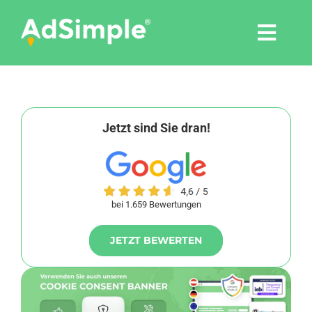
Skip
to
Togg
content
Navi
Leistungen
Tools
Jetzt sind Sie dran!
Pressemitteilungen
bei 1.659 Bewertungen
Shop
JETZT BEWERTEN
Agentur
Blog