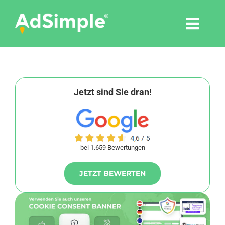
Skip
to
Togg
content
Navi
Leistungen
Tools
Jetzt sind Sie dran!
Pressemitteilungen
bei 1.659 Bewertungen
Shop
JETZT BEWERTEN
Agentur
Blog