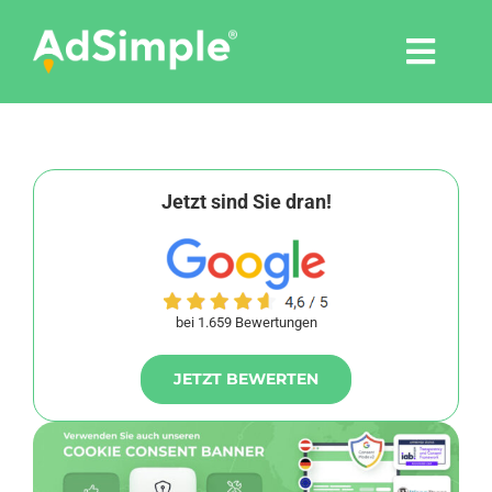
Skip
to
Togg
content
Navi
Leistungen
Tools
Jetzt sind Sie dran!
Pressemitteilungen
bei 1.659 Bewertungen
Shop
JETZT BEWERTEN
Agentur
Blog