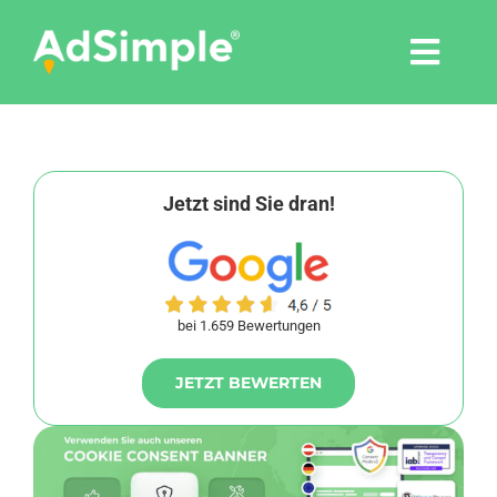
Skip
to
Togg
content
Navi
Leistungen
Tools
Jetzt sind Sie dran!
Pressemitteilungen
bei 1.659 Bewertungen
Shop
JETZT BEWERTEN
Agentur
Blog