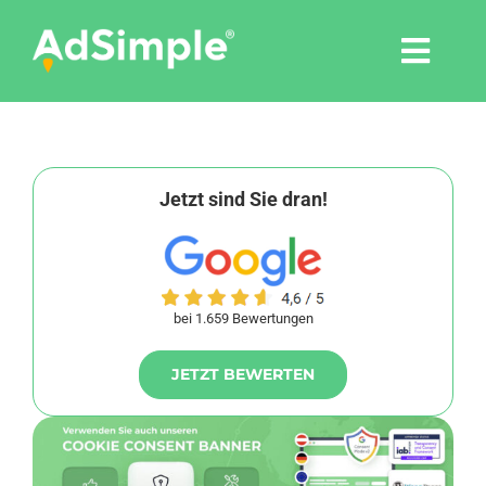
Skip
to
Togg
content
Navi
Leistungen
Tools
Jetzt sind Sie dran!
Pressemitteilungen
bei 1.659 Bewertungen
Shop
JETZT BEWERTEN
Agentur
Blog