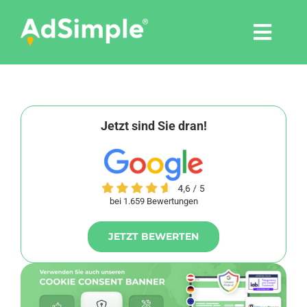
Skip
to
Togg
content
Navi
Leistungen
Tools
Jetzt sind Sie dran!
Pressemitteilungen
bei 1.659 Bewertungen
Shop
JETZT BEWERTEN
Agentur
Blog