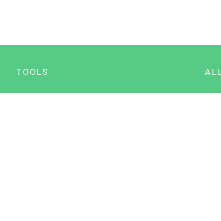
TOOLS
AL
Datenschutz Generator
A
Impressum Generator
B
Datenschutz Manager
Consent Manager
Content Marketing Manager
NewsAI WordPress Plugin