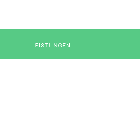
LEISTUNGEN
Online Marketing
Content Marketing
Content Marketing Abos
Content Marketing für Ärzte
Suchmaschinenoptimierung
Social Media Marketing