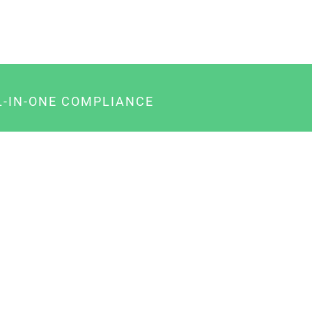
L-IN-ONE COMPLIANCE
gency-Paket für Agenturen
usiness-Paket für Unternehmer