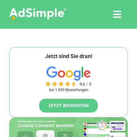
Skip
to
Togg
content
Navi
Leistungen
Tools
Jetzt sind Sie dran!
Pressemitteilungen
bei 1.659 Bewertungen
Shop
JETZT BEWERTEN
Agentur
Blog