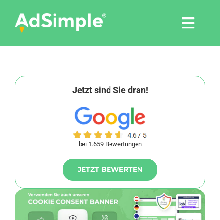
Skip
to
Togg
content
Navi
Leistungen
Tools
Jetzt sind Sie dran!
Pressemitteilungen
bei 1.659 Bewertungen
Shop
JETZT BEWERTEN
Agentur
Blog