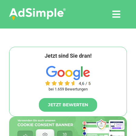
Skip
to
Togg
content
Navi
Leistungen
Tools
Jetzt sind Sie dran!
Pressemitteilungen
bei 1.659 Bewertungen
Shop
JETZT BEWERTEN
Agentur
Blog