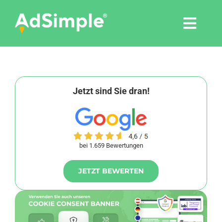
Skip
to
Togg
content
Navi
Leistungen
Tools
Jetzt sind Sie dran!
Pressemitteilungen
bei 1.659 Bewertungen
Shop
JETZT BEWERTEN
Agentur
Blog