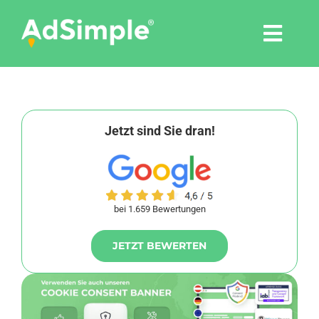
Skip
to
Togg
content
Navi
Leistungen
Tools
Jetzt sind Sie dran!
Pressemitteilungen
bei 1.659 Bewertungen
Shop
JETZT BEWERTEN
Agentur
Blog