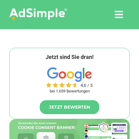
Skip
to
Togg
content
Navi
Leistungen
Tools
Jetzt sind Sie dran!
Pressemitteilungen
bei 1.659 Bewertungen
Shop
JETZT BEWERTEN
Agentur
Blog