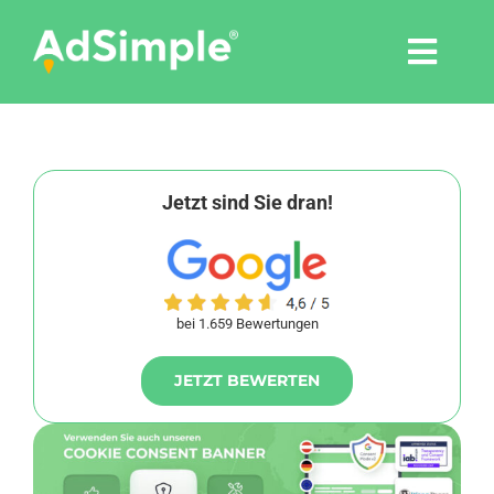
Skip
to
Togg
content
Navi
Leistungen
Tools
Jetzt sind Sie dran!
Pressemitteilungen
bei 1.659 Bewertungen
Shop
JETZT BEWERTEN
Agentur
Blog