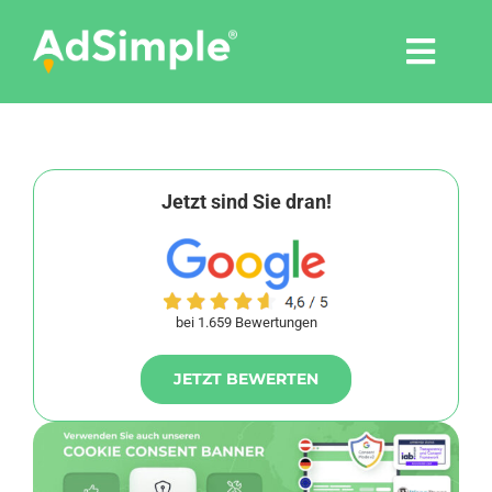
Skip
to
Togg
content
Navi
Leistungen
Tools
Jetzt sind Sie dran!
Pressemitteilungen
bei 1.659 Bewertungen
Shop
JETZT BEWERTEN
Agentur
Blog