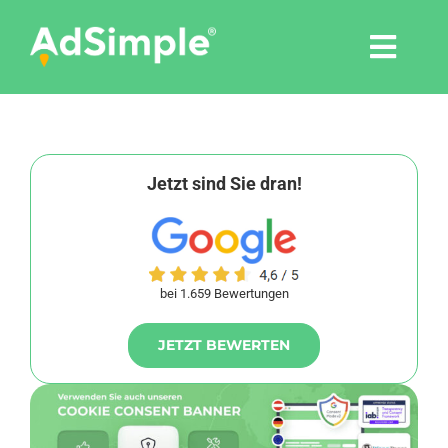
Skip
to
Togg
content
Navi
Leistungen
Tools
Jetzt sind Sie dran!
Pressemitteilungen
bei 1.659 Bewertungen
Shop
JETZT BEWERTEN
Agentur
Blog