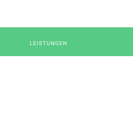
LEISTUNGEN
Online Marketing
Content Marketing
Content Marketing Abos
Content Marketing für Ärzte
Suchmaschinenoptimierung
Social Media Marketing