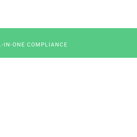
L-IN-ONE COMPLIANCE
gency-Paket für Agenturen
usiness-Paket für Unternehmer