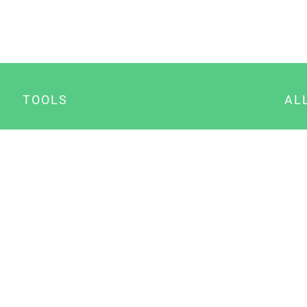
TOOLS
AL
Datenschutz Generator
A
Impressum Generator
B
Datenschutz Manager
Consent Manager
Content Marketing Manager
NewsAI WordPress Plugin