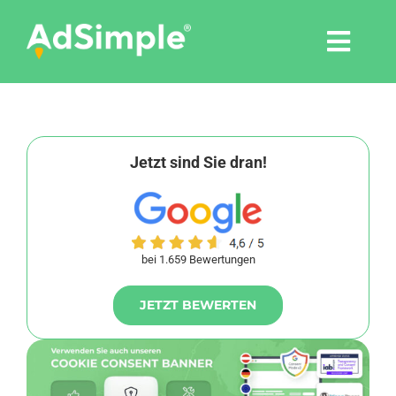
Skip
to
Togg
content
Navi
Leistungen
Tools
Jetzt sind Sie dran!
Pressemitteilungen
bei 1.659 Bewertungen
Shop
JETZT BEWERTEN
Agentur
Blog