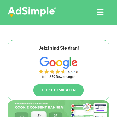
Skip
to
Togg
content
Navi
Leistungen
Tools
Jetzt sind Sie dran!
Pressemitteilungen
bei 1.659 Bewertungen
Shop
JETZT BEWERTEN
Agentur
Blog