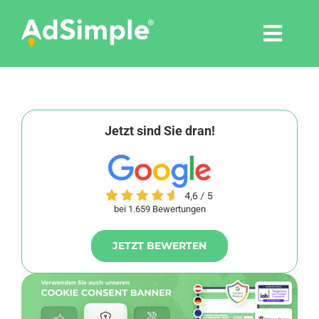
Skip
to
Togg
content
Navi
Leistungen
Tools
Jetzt sind Sie dran!
Pressemitteilungen
bei 1.659 Bewertungen
Shop
JETZT BEWERTEN
Agentur
Blog