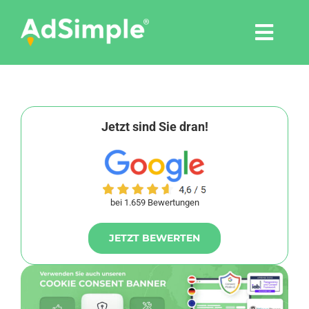
Skip
to
Togg
content
Navi
Leistungen
Tools
Jetzt sind Sie dran!
Pressemitteilungen
bei 1.659 Bewertungen
Shop
JETZT BEWERTEN
Agentur
Blog