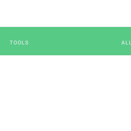
TOOLS
AL
Datenschutz Generator
A
Impressum Generator
B
Datenschutz Manager
Consent Manager
Content Marketing Manager
NewsAI WordPress Plugin