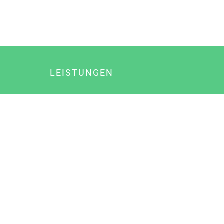
LEISTUNGEN
Online Marketing
Content Marketing
Content Marketing Abos
Content Marketing für Ärzte
Suchmaschinenoptimierung
Social Media Marketing