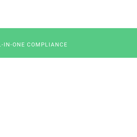
L-IN-ONE COMPLIANCE
gency-Paket für Agenturen
usiness-Paket für Unternehmer