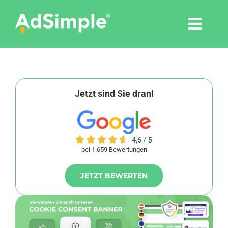
Skip
to
Togg
content
Navi
Leistungen
Tools
Jetzt sind Sie dran!
Pressemitteilungen
bei 1.659 Bewertungen
Shop
JETZT BEWERTEN
Agentur
Blog