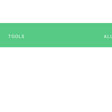
TOOLS
AL
Datenschutz Generator
A
Impressum Generator
B
Datenschutz Manager
Consent Manager
Content Marketing Manager
NewsAI WordPress Plugin