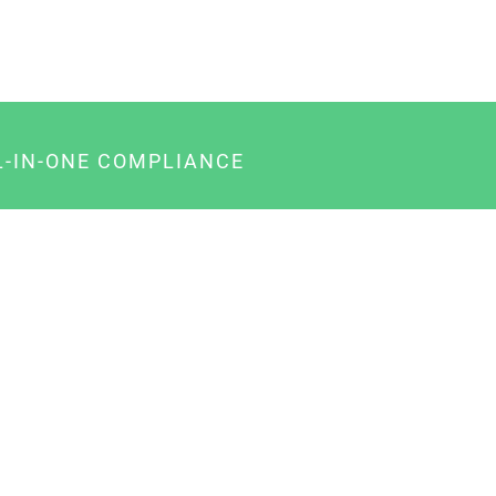
L-IN-ONE COMPLIANCE
gency-Paket für Agenturen
usiness-Paket für Unternehmer