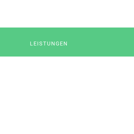
LEISTUNGEN
Online Marketing
Content Marketing
Content Marketing Abos
Content Marketing für Ärzte
Suchmaschinenoptimierung
Social Media Marketing