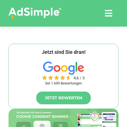
Skip
to
Togg
content
Navi
Leistungen
Tools
Jetzt sind Sie dran!
Pressemitteilungen
bei 1.659 Bewertungen
Shop
JETZT BEWERTEN
Agentur
Blog