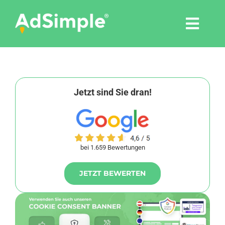
Skip
to
Togg
content
Navi
Leistungen
Tools
Jetzt sind Sie dran!
Pressemitteilungen
bei 1.659 Bewertungen
Shop
JETZT BEWERTEN
Agentur
Blog