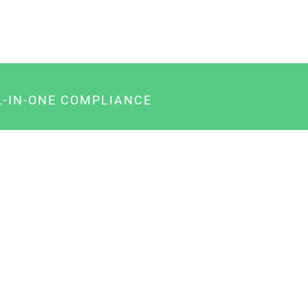
L-IN-ONE COMPLIANCE
gency-Paket für Agenturen
usiness-Paket für Unternehmer