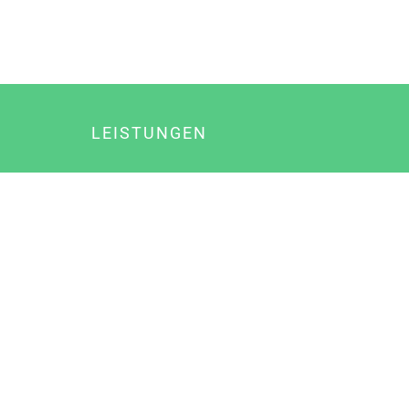
LEISTUNGEN
Online Marketing
Content Marketing
Content Marketing Abos
Content Marketing für Ärzte
Suchmaschinenoptimierung
Social Media Marketing