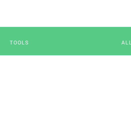
TOOLS
AL
Datenschutz Generator
A
Impressum Generator
B
Datenschutz Manager
Consent Manager
Content Marketing Manager
NewsAI WordPress Plugin