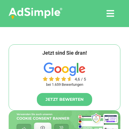
Skip
to
Togg
content
Navi
Leistungen
Tools
Jetzt sind Sie dran!
Pressemitteilungen
bei 1.659 Bewertungen
Shop
JETZT BEWERTEN
Agentur
Blog