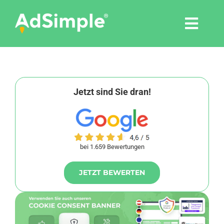
Skip
to
Togg
content
Navi
Leistungen
Tools
Jetzt sind Sie dran!
Pressemitteilungen
bei 1.659 Bewertungen
Shop
JETZT BEWERTEN
Agentur
Blog