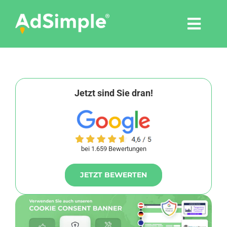
Skip
to
Togg
content
Navi
Leistungen
Tools
Jetzt sind Sie dran!
Pressemitteilungen
bei 1.659 Bewertungen
Shop
JETZT BEWERTEN
Agentur
Blog