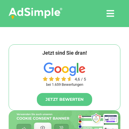
Skip
to
Togg
content
Navi
Leistungen
Tools
Jetzt sind Sie dran!
Pressemitteilungen
bei 1.659 Bewertungen
Shop
JETZT BEWERTEN
Agentur
Blog