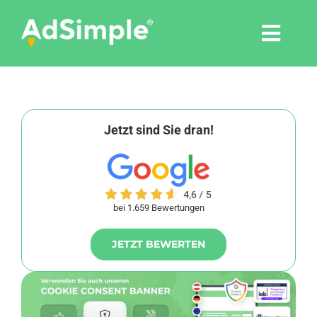
Skip
to
Togg
content
Navi
Leistungen
Tools
Jetzt sind Sie dran!
Pressemitteilungen
bei 1.659 Bewertungen
Shop
JETZT BEWERTEN
Agentur
Blog